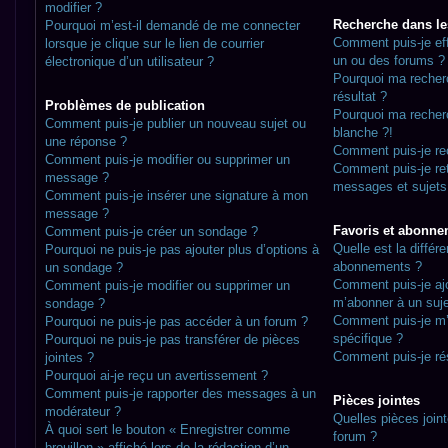
modifier ?
Recherche dans l
Pourquoi m’est-il demandé de me connecter
Comment puis-je ef
lorsque je clique sur le lien de courrier
un ou des forums ?
électronique d’un utilisateur ?
Pourquoi ma recher
résultat ?
Problèmes de publication
Pourquoi ma recher
Comment puis-je publier un nouveau sujet ou
blanche ?!
une réponse ?
Comment puis-je r
Comment puis-je modifier ou supprimer un
Comment puis-je re
message ?
messages et sujets
Comment puis-je insérer une signature à mon
message ?
Favoris et abonn
Comment puis-je créer un sondage ?
Quelle est la différe
Pourquoi ne puis-je pas ajouter plus d’options à
abonnements ?
un sondage ?
Comment puis-je ajo
Comment puis-je modifier ou supprimer un
m’abonner à un suje
sondage ?
Comment puis-je m’
Pourquoi ne puis-je pas accéder à un forum ?
spécifique ?
Pourquoi ne puis-je pas transférer de pièces
Comment puis-je ré
jointes ?
Pourquoi ai-je reçu un avertissement ?
Comment puis-je rapporter des messages à un
Pièces jointes
modérateur ?
Quelles pièces join
À quoi sert le bouton « Enregistrer comme
forum ?
brouillon » affiché lors de la rédaction d’un