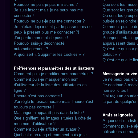
Pourquoi ne puis-je pas m’inscrire ?
Que sont les modér
Je suis inscrit mais je ne peux pas me
Que sont les groupes
connecter !
Où sont les groupes
Pourquoi ne puis-je pas me connecter ?
puis-je en rejoindre
Je m’étais déjà inscrit par le passé mais ne
Comment puis-je de
peux à présent plus me connecter ?!
groupe d’utilisateur
J’ai perdu mon mot de passe !
Pourquoi certains gr
Pourquoi suis-je déconnecté
apparaissent dans u
automatiquement ?
Qu’est-ce qu’un « gr
À quoi sert « Supprimer les cookies » ?
défaut » ?
Qu’est-ce que le lie
Préférences et paramètres des utilisateurs
Comment puis-je modifier mes paramètres ?
Messagerie privée
Comment puis-je masquer mon nom
Je ne peux pas env
d’utilisateur de la liste des utilisateurs en
Je continue à rece
ligne ?
non sollicités !
L’heure n’est pas correcte !
J’ai reçu un courrie
J’ai réglé le fuseau horaire mais l’heure n’est
la part de quelqu’un
toujours pas correcte !
Ma langue n’apparaît pas dans la liste !
Amis et ignorés
Que signifient les images situées à côté de
À quoi sert ma liste
mon nom d’utilisateur ?
Comment puis-je aj
Comment puis-je afficher un avatar ?
utilisateurs de ma l
Quel est mon rang et comment puis-je le