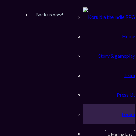
Inscription
FAQ
Back us now!
Accueil du forum
Rechercher
Home
Foire aux questions
Story & gameplay
Problèmes de connexion et d’inscription
Pourquoi ai-je besoin de m’inscrire ?
Qu’est-ce que la COPPA ?
Team
Pourquoi ne puis-je pas m’inscrire ?
Je suis inscrit mais je ne peux pas me connecter !
Pourquoi ne puis-je pas me connecter ?
Je m’étais déjà inscrit par le passé mais ne peux à
Press kit
présent plus me connecter ?!
J’ai perdu mon mot de passe !
Pourquoi suis-je déconnecté automatiquement ?
Forum
À quoi sert « Supprimer les cookies » ?
Préférences et paramètres des utilisateurs
Comment puis-je modifier mes paramètres ?
Mailing List