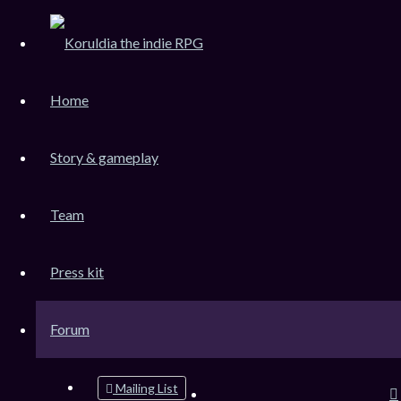
KoruLink
Home
Dev-Forum Koruldia Heritage / RPG Making.
Accéder au contenu
Story & gameplay
Team
Raccourcis
FAQ
Press kit
Messages non lus
Sujets sans réponse
Forum
Sujets actifs
Rechercher
Mailing List
Connexion