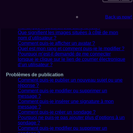
Comment puis-je masquer mon nom d’utilisateur de
la liste des utilisateurs en ligne ?
L’heure n’est pas correcte !
Back us now!
J’ai réglé le fuseau horaire mais l’heure n’est
toujours pas correcte !
Ma langue n’apparaît pas dans la liste !
Que signifient les images situées à côté de mon
nom d’utilisateur ?
Comment puis-je afficher un avatar ?
Quel est mon rang et comment puis-je le modifier ?
Pourquoi m’est-il demandé de me connecter
lorsque je clique sur le lien de courrier électronique
d’un utilisateur ?
Problèmes de publication
Comment puis-je publier un nouveau sujet ou une
réponse ?
Comment puis-je modifier ou supprimer un
message ?
Comment puis-je insérer une signature à mon
message ?
Comment puis-je créer un sondage ?
Pourquoi ne puis-je pas ajouter plus d’options à un
sondage ?
Comment puis-je modifier ou supprimer un