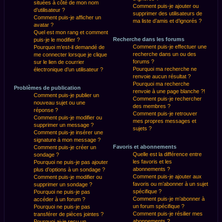
situées à côté de mon nom
Comment puis-je ajouter ou
d’utilisateur ?
supprimer des utilisateurs de
Comment puis-je afficher un
ma liste d’amis et d’ignorés ?
avatar ?
Quel est mon rang et comment
Recherche dans les forums
puis-je le modifier ?
Comment puis-je effectuer une
Pourquoi m’est-il demandé de
recherche dans un ou des
me connecter lorsque je clique
forums ?
sur le lien de courrier
Pourquoi ma recherche ne
électronique d’un utilisateur ?
renvoie aucun résultat ?
Pourquoi ma recherche
Problèmes de publication
renvoie à une page blanche ?!
Comment puis-je publier un
Comment puis-je rechercher
nouveau sujet ou une
des membres ?
réponse ?
Comment puis-je retrouver
Comment puis-je modifier ou
mes propres messages et
supprimer un message ?
sujets ?
Comment puis-je insérer une
signature à mon message ?
Favoris et abonnements
Comment puis-je créer un
Quelle est la différence entre
sondage ?
les favoris et les
Pourquoi ne puis-je pas ajouter
abonnements ?
plus d’options à un sondage ?
Comment puis-je ajouter aux
Comment puis-je modifier ou
favoris ou m’abonner à un sujet
supprimer un sondage ?
spécifique ?
Pourquoi ne puis-je pas
Comment puis-je m’abonner à
accéder à un forum ?
un forum spécifique ?
Pourquoi ne puis-je pas
Comment puis-je résilier mes
transférer de pièces jointes ?
abonnements ?
Pourquoi ai-je reçu un