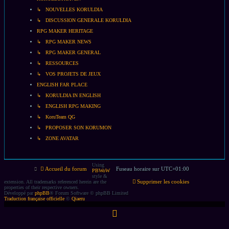
↳ NOUVELLES KORULDIA
↳ DISCUSSION GENERALE KORULDIA
RPG MAKER HERITAGE
↳ RPG MAKER NEWS
↳ RPG MAKER GENERAL
↳ RESSOURCES
↳ VOS PROJETS DE JEUX
ENGLISH FAR PLACE
↳ KORULDIA IN ENGLISH
↳ ENGLISH RPG MAKING
↳ KoruTeam QG
↳ PROPOSER SON KORUMON
↳ ZONE AVATAR
Using
Accueil du forum
Fuseau horaire sur
UTC+01:00
PBWoW
style &
Supprimer les cookies
extension. All trademarks referenced herein are the
properties of their respective owners.
Développé par
phpBB
® Forum Software © phpBB Limited
Traduction française officielle
©
Qiaeru