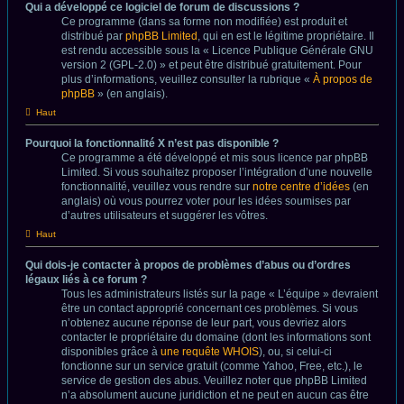
Qui a développé ce logiciel de forum de discussions ?
Ce programme (dans sa forme non modifiée) est produit et
distribué par
phpBB Limited
, qui en est le légitime propriétaire. Il
est rendu accessible sous la « Licence Publique Générale GNU
version 2 (GPL-2.0) » et peut être distribué gratuitement. Pour
plus d’informations, veuillez consulter la rubrique «
À propos de
phpBB
» (en anglais).
Haut
Pourquoi la fonctionnalité X n’est pas disponible ?
Ce programme a été développé et mis sous licence par phpBB
Limited. Si vous souhaitez proposer l’intégration d’une nouvelle
fonctionnalité, veuillez vous rendre sur
notre centre d’idées
(en
anglais) où vous pourrez voter pour les idées soumises par
d’autres utilisateurs et suggérer les vôtres.
Haut
Qui dois-je contacter à propos de problèmes d’abus ou d’ordres
légaux liés à ce forum ?
Tous les administrateurs listés sur la page « L’équipe » devraient
être un contact approprié concernant ces problèmes. Si vous
n’obtenez aucune réponse de leur part, vous devriez alors
contacter le propriétaire du domaine (dont les informations sont
disponibles grâce à
une requête WHOIS
), ou, si celui-ci
fonctionne sur un service gratuit (comme Yahoo, Free, etc.), le
service de gestion des abus. Veuillez noter que phpBB Limited
n’a absolument aucune juridiction et ne peut en aucun cas être