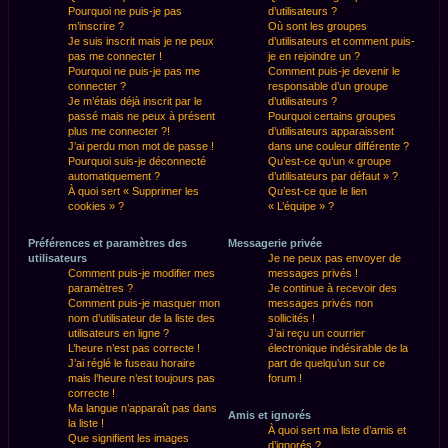
Pourquoi ne puis-je pas
d’utilisateurs ?
m’inscrire ?
Où sont les groupes
Je suis inscrit mais je ne peux
d’utilisateurs et comment puis-
pas me connecter !
je en rejoindre un ?
Pourquoi ne puis-je pas me
Comment puis-je devenir le
connecter ?
responsable d’un groupe
Je m’étais déjà inscrit par le
d’utilisateurs ?
passé mais ne peux à présent
Pourquoi certains groupes
plus me connecter ?!
d’utilisateurs apparaissent
J’ai perdu mon mot de passe !
dans une couleur différente ?
Pourquoi suis-je déconnecté
Qu’est-ce qu’un « groupe
automatiquement ?
d’utilisateurs par défaut » ?
À quoi sert « Supprimer les
Qu’est-ce que le lien
cookies » ?
« L’équipe » ?
Préférences et paramètres des
Messagerie privée
utilisateurs
Je ne peux pas envoyer de
Comment puis-je modifier mes
messages privés !
paramètres ?
Je continue à recevoir des
Comment puis-je masquer mon
messages privés non
nom d’utilisateur de la liste des
sollicités !
utilisateurs en ligne ?
J’ai reçu un courrier
L’heure n’est pas correcte !
électronique indésirable de la
J’ai réglé le fuseau horaire
part de quelqu’un sur ce
mais l’heure n’est toujours pas
forum !
correcte !
Ma langue n’apparaît pas dans
Amis et ignorés
la liste !
À quoi sert ma liste d’amis et
Que signifient les images
d’ignorés ?