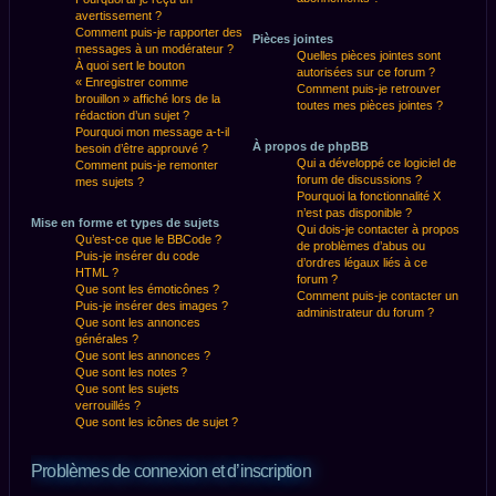
avertissement ?
Comment puis-je rapporter des
Pièces jointes
messages à un modérateur ?
Quelles pièces jointes sont
À quoi sert le bouton
autorisées sur ce forum ?
« Enregistrer comme
Comment puis-je retrouver
brouillon » affiché lors de la
toutes mes pièces jointes ?
rédaction d’un sujet ?
Pourquoi mon message a-t-il
À propos de phpBB
besoin d’être approuvé ?
Qui a développé ce logiciel de
Comment puis-je remonter
forum de discussions ?
mes sujets ?
Pourquoi la fonctionnalité X
n’est pas disponible ?
Mise en forme et types de sujets
Qui dois-je contacter à propos
Qu’est-ce que le BBCode ?
de problèmes d’abus ou
Puis-je insérer du code
d’ordres légaux liés à ce
HTML ?
forum ?
Que sont les émoticônes ?
Comment puis-je contacter un
Puis-je insérer des images ?
administrateur du forum ?
Que sont les annonces
générales ?
Que sont les annonces ?
Que sont les notes ?
Que sont les sujets
verrouillés ?
Que sont les icônes de sujet ?
Problèmes de connexion et d’inscription