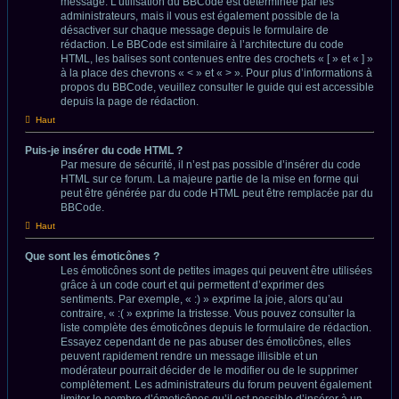
message. L’utilisation du BBCode est déterminée par les
administrateurs, mais il vous est également possible de la
désactiver sur chaque message depuis le formulaire de
rédaction. Le BBCode est similaire à l’architecture du code
HTML, les balises sont contenues entre des crochets « [ » et « ] »
à la place des chevrons « < » et « > ». Pour plus d’informations à
propos du BBCode, veuillez consulter le guide qui est accessible
depuis la page de rédaction.
Haut
Puis-je insérer du code HTML ?
Par mesure de sécurité, il n’est pas possible d’insérer du code
HTML sur ce forum. La majeure partie de la mise en forme qui
peut être générée par du code HTML peut être remplacée par du
BBCode.
Haut
Que sont les émoticônes ?
Les émoticônes sont de petites images qui peuvent être utilisées
grâce à un code court et qui permettent d’exprimer des
sentiments. Par exemple, « :) » exprime la joie, alors qu’au
contraire, « :( » exprime la tristesse. Vous pouvez consulter la
liste complète des émoticônes depuis le formulaire de rédaction.
Essayez cependant de ne pas abuser des émoticônes, elles
peuvent rapidement rendre un message illisible et un
modérateur pourrait décider de le modifier ou de le supprimer
complètement. Les administrateurs du forum peuvent également
limiter le nombre d’émoticônes qu’il est possible d’insérer à un