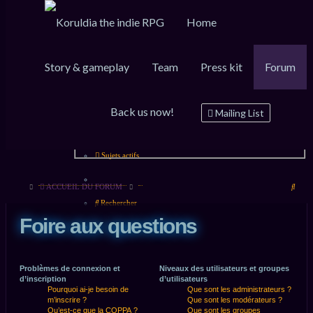
Home
Raccourcis
FAQ
Inscription
Connexion
Story & gameplay
Team
Press kit
Forum
Messages non lus
Back us now!
Mailing List
Sujets sans réponse
Sujets actifs
Rech
ACCUEIL DU FORUM
Rechercher
Foire aux questions
Problèmes de connexion et
Niveaux des utilisateurs et groupes
d’inscription
d’utilisateurs
Pourquoi ai-je besoin de
Que sont les administrateurs ?
m’inscrire ?
Que sont les modérateurs ?
Qu’est-ce que la COPPA ?
Que sont les groupes