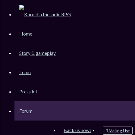
KoruLink
Home
Dev-Forum Koruldia Heritage / RPG Making.
Accéder au contenu
Story & gameplay
Team
Raccourcis
Messages non lus
Press kit
Sujets sans réponse
Sujets actifs
Forum
Rechercher
Connexion
Back us now!
Mailing List
Inscription