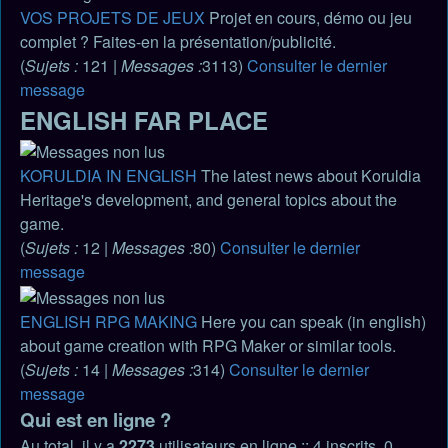
VOS PROJETS DE JEUX
Projet en cours, démo ou jeu
complet ? Faites-en la présentation/publicité.
(
Sujets :
121 |
Messages :
3113)
Consulter le dernier
message
ENGLISH FAR PLACE
KORULDIA IN ENGLISH
The latest news about Koruldia
Heritage's development, and general topics about the
game.
(
Sujets :
12 |
Messages :
80)
Consulter le dernier
message
ENGLISH RPG MAKING
Here you can speak (in english)
about game creation with RPG Maker or similar tools.
(
Sujets :
14 |
Messages :
314)
Consulter le dernier
message
Qui est en ligne ?
Au total, il y a
2273
utilisateurs en ligne :: 4 inscrits, 0