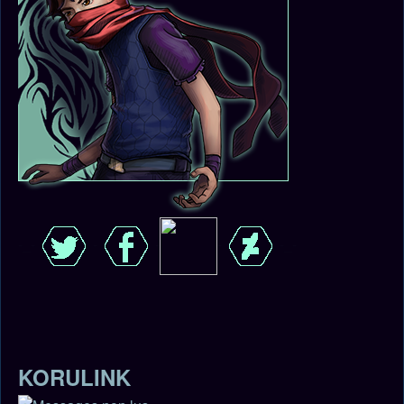
-_-
-
-
-
-_-
KORULINK