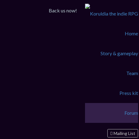
Sujets récents
Back us now!
[RPG] ENDREALM
VOS PROJETS DE JEUX
Home
sam. janv. 03, 2026 3:11 pm
Steam Store Page Draft
Story & gameplay
NOUVELLES KORULDIA
jeu. nov. 20, 2025 10:28 pm
Team
Pokemon Koruldia pour bientôt ?
DISCUSSION GENERALE
Press kit
dim. nov. 03, 2024 4:47 am
Présentation
Forum
NOUVEAU ICI ?
ven. juin 21, 2024 12:42 pm
Mailing List
[Réflexion] Me && MORY