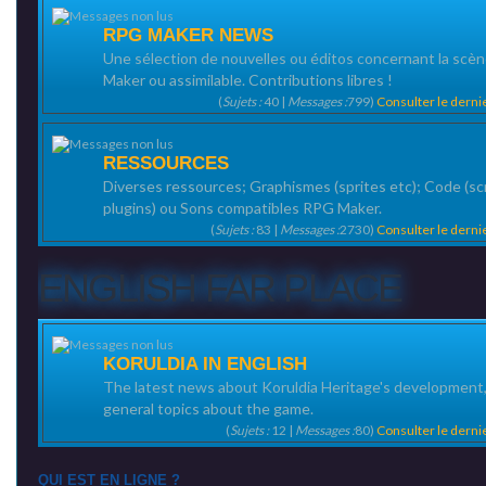
RPG MAKER NEWS
Une sélection de nouvelles ou éditos concernant la scè
Maker ou assimilable. Contributions libres !
(
Sujets :
40 |
Messages :
799)
Consulter le dern
RESSOURCES
Diverses ressources; Graphismes (sprites etc); Code (scr
plugins) ou Sons compatibles RPG Maker.
(
Sujets :
83 |
Messages :
2730)
Consulter le dern
ENGLISH FAR PLACE
KORULDIA IN ENGLISH
The latest news about Koruldia Heritage's development
general topics about the game.
(
Sujets :
12 |
Messages :
80)
Consulter le dern
QUI EST EN LIGNE ?