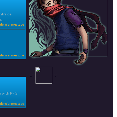
ntraide,
r.
e dernier message
e dernier message
-_-
-
-
-
-_-
on with RPG
e dernier message