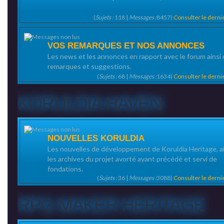
(
Sujets :
118 |
Messages :
8457)
Consulter le dern
VOS REMARQUES ET NOS ANNONCES
Les news et les annonces en rapport avec le forum ainsi
remarques et suggestions.
(
Sujets :
68 |
Messages :
1634)
Consulter le dern
KORULDIA HAVEN
NOUVELLES KORULDIA
Les nouvelles de développement de Koruldia Heritage, a
les archives du projet avorté ayant précédé et servi de
fondations.
(
Sujets :
36 |
Messages :
3088)
Consulter le dern
RPG MAKER HERITAGE