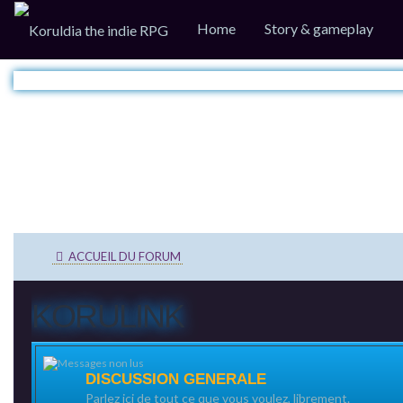
Home
Story & gameplay
ACCUEIL DU FORUM
KORULINK
DISCUSSION GENERALE
Parlez ici de tout ce que vous voulez, librement.