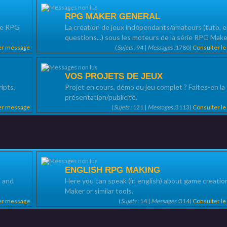
RPG MAKER GENERAL
ne RPG
La création de jeux indépendants/amateurs (tuto, e
questions...) sous les moteurs de la série RPG Make
ier message
(
Sujets :
94 |
Messages :
1780)
Consulter l
VOS PROJETS DE JEUX
ipts,
Projet en cours, démo ou jeu complet ? Faites-en la
présentation/publicité.
ier message
(
Sujets :
121 |
Messages :
3113)
Consulter l
ENGLISH RPG MAKING
, and
Here you can speak (in english) about game creati
Maker or similar tools.
ier message
(
Sujets :
14 |
Messages :
314)
Consulter l