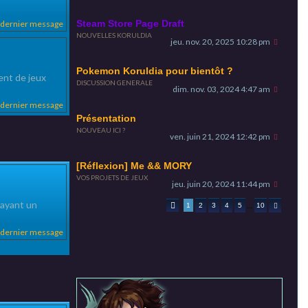
c
Steam Store Page Draft
e dernier message
NOUVELLES KORULDIA
h
jeu. nov. 20, 2025 10:28 pm
e
Pokemon Koruldia pour bientôt ?
ent de jeux
DISCUSSION GENERALE
r
dim. nov. 03, 2024 4:47 am
e dernier message
Présentation
NOUVEAU ICI ?
ven. juin 21, 2024 12:42 pm
[Réflexion] Me && MORY
VOS PROJETS DE JEUX
jeu. juin 20, 2024 11:44 pm
 ayant un
Page
1
sur
10
…
1
2
3
4
5
10
Suivant
e dernier message