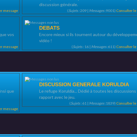
discussion générale.
ier message
(
Sujets :
209 |
Messages :
9001)
Consulter l
DEBATS
 que vos
Encore mieux si ils tournent autour du développem
vidéo !
ier message
(
Sujets :
16 |
Messages :
611)
Consulter l
DISCUSSION GENERALE KORULDIA
insi que
Le refuge Koruldia... Dédié à toutes les discussions
rapport avec le jeu.
(
Sujets :
61 |
Messages :
1839)
Consulter l
ier message