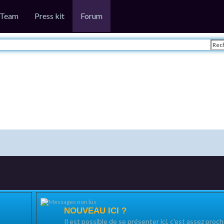
Team
Press kit
Forum
NOUVEAU ICI ?
Il est possible de se présenter ici, c'est assez proc