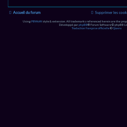
Accueil du forum
Supprimer les cook
Using
PBWoW
style & extension. All trademarks referenced herein are the prop
Développé par
phpBB
® Forum Software © phpBB Li
Traduction française officielle
©
Qiaeru