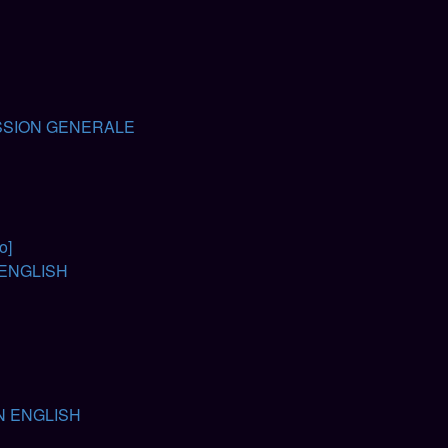
SSION GENERALE
o]
 ENGLISH
N ENGLISH