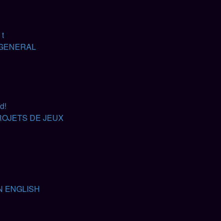
 t
GENERAL
d!
ROJETS DE JEUX
N ENGLISH