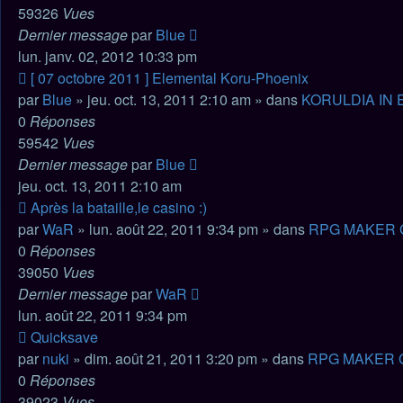
59326
Vues
Dernier message
par
Blue
lun. janv. 02, 2012 10:33 pm
Nouveau
[ 07 octobre 2011 ] Elemental Koru-Phoenix
message
par
Blue
» jeu. oct. 13, 2011 2:10 am » dans
KORULDIA IN 
0
Réponses
59542
Vues
Dernier message
par
Blue
jeu. oct. 13, 2011 2:10 am
Nouveau
Après la bataille,le casino :)
message
par
WaR
» lun. août 22, 2011 9:34 pm » dans
RPG MAKER
0
Réponses
39050
Vues
Dernier message
par
WaR
lun. août 22, 2011 9:34 pm
Nouveau
Quicksave
message
par
nuki
» dim. août 21, 2011 3:20 pm » dans
RPG MAKER 
0
Réponses
39023
Vues