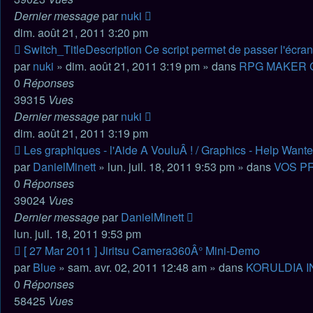
Dernier message
par
nuki
dim. août 21, 2011 3:20 pm
Nouveau
Switch_TitleDescription Ce script permet de passer l'écran
message
par
nuki
» dim. août 21, 2011 3:19 pm » dans
RPG MAKER 
0
Réponses
39315
Vues
Dernier message
par
nuki
dim. août 21, 2011 3:19 pm
Nouveau
Les graphiques - l'Aide A VouluÂ ! / Graphics - Help Wante
message
par
DanielMinett
» lun. juil. 18, 2011 9:53 pm » dans
VOS P
0
Réponses
39024
Vues
Dernier message
par
DanielMinett
lun. juil. 18, 2011 9:53 pm
Nouveau
[ 27 Mar 2011 ] Jiritsu Camera360Â° Mini-Demo
message
par
Blue
» sam. avr. 02, 2011 12:48 am » dans
KORULDIA I
0
Réponses
58425
Vues