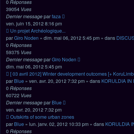
0
Réponses
39054
Vues
Dernier message
par
faza
ven. juin 15, 2012 8:16 pm
Nouveau
Un projet Archéologique...
message
par
Giro Noden
» dim. mai 06, 2012 5:45 pm » dans
DISCU
0
Réponses
59375
Vues
Dernier message
par
Giro Noden
dim. mai 06, 2012 5:45 pm
Nouveau
[ 03 avril 2012] Winter development outcomes [+ KoruLimb
message
par
Blue
» ven. avr. 20, 2012 7:32 pm » dans
KORULDIA IN
0
Réponses
60722
Vues
Dernier message
par
Blue
ven. avr. 20, 2012 7:32 pm
Nouveau
Outskirts of some urban zones
message
par
Blue
» lun. janv. 02, 2012 10:33 pm » dans
KORULDIA I
0
Réponses