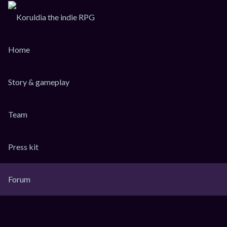
Home
Story & gameplay
Team
KoruLink
Press kit
Dev-Forum Koruldia Heritage / RPG Making.
Accéder au contenu
Forum
Raccourcis
FAQ
Messages non lus
Sujets sans réponse