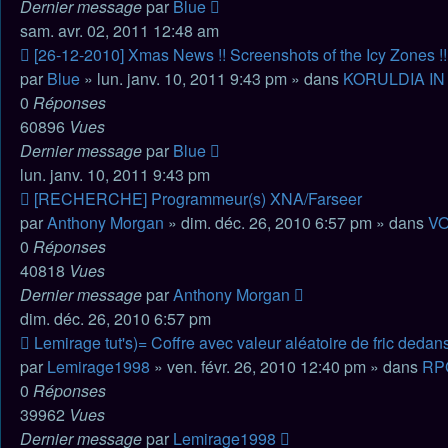
Dernier message
par
Blue
sam. avr. 02, 2011 12:48 am
Nouveau
[26-12-2010] Xmas News !! Screenshots of the Icy Zones !!
message
par
Blue
» lun. janv. 10, 2011 9:43 pm » dans
KORULDIA IN
0
Réponses
60896
Vues
Dernier message
par
Blue
lun. janv. 10, 2011 9:43 pm
Nouveau
[RECHERCHE] Programmeur(s) XNA/Farseer
message
par
Anthony Morgan
» dim. déc. 26, 2010 6:57 pm » dans
VO
0
Réponses
40818
Vues
Dernier message
par
Anthony Morgan
dim. déc. 26, 2010 6:57 pm
Nouveau
Lemirage tut's)= Coffre avec valeur aléatoire de fric dedan
message
par
Lemirage1998
» ven. févr. 26, 2010 12:40 pm » dans
RP
0
Réponses
39962
Vues
Dernier message
par
Lemirage1998