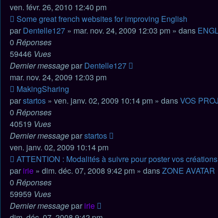
ven. févr. 26, 2010 12:40 pm
Nouveau
Some great french websites for improving English
message
par
Dentelle127
» mar. nov. 24, 2009 12:03 pm » dans
ENGL
0
Réponses
59446
Vues
Dernier message
par
Dentelle127
mar. nov. 24, 2009 12:03 pm
Nouveau
MakingSharing
message
par
startos
» ven. janv. 02, 2009 10:14 pm » dans
VOS PROJ
0
Réponses
40519
Vues
Dernier message
par
startos
ven. janv. 02, 2009 10:14 pm
Nouveau
ATTENTION : Modalités à suivre pour poster vos créations 
message
par
irie
» dim. déc. 07, 2008 9:42 pm » dans
ZONE AVATAR
0
Réponses
59959
Vues
Dernier message
par
irie
dim. déc. 07, 2008 9:42 pm