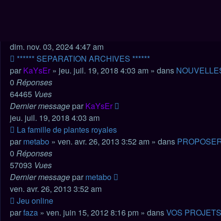
0
Réponses
67863
Vues
Dernier message
par
Terxis
dim. nov. 03, 2024 4:47 am
Nouveau
****** SEPARATION ARCHIVES ******
message
par
KaYsEr
» jeu. juil. 19, 2018 4:03 am » dans
NOUVELLE
0
Réponses
64465
Vues
Dernier message
par
KaYsEr
jeu. juil. 19, 2018 4:03 am
Nouveau
La famille de plantes royales
message
par
metabo
» ven. avr. 26, 2013 3:52 am » dans
PROPOSER
0
Réponses
57093
Vues
Dernier message
par
metabo
ven. avr. 26, 2013 3:52 am
Nouveau
Jeu online
message
par
faza
» ven. juin 15, 2012 8:16 pm » dans
VOS PROJETS