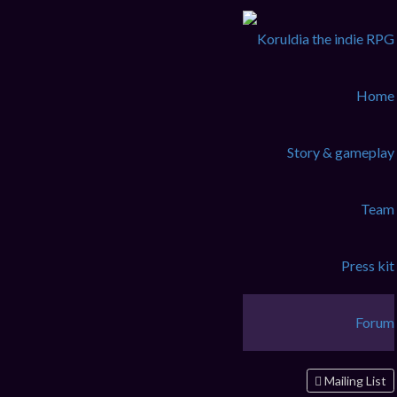
Home
Story & gameplay
Team
Press kit
Forum
Mailing List