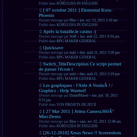
Publié dans
KORULDIA IN ENGLISH
Nouveau
[ 07 octobre 2011 ] Elemental Koru-
message
Phoenix
Dernier message par
Blue
«
jeu. oct. 13, 2011 2:10 am
Publié dans
KORULDIA IN ENGLISH
Nouveau
Après la bataille,le casino :)
message
Dernier message par
WaR
«
lun. août 22, 2011 9:34 pm
Publié dans
RPG MAKER GENERAL
Nouveau
Quicksave
message
Dernier message par
nuki
«
dim. août 21, 2011 3:20 pm
Publié dans
RPG MAKER GENERAL
Nouveau
Switch_TitleDescription Ce script permet
message
de passer l'écran t
Dernier message par
nuki
«
dim. août 21, 2011 3:19 pm
Publié dans
RPG MAKER GENERAL
Nouveau
Les graphiques - l'Aide A VouluÂ ! /
message
Graphics - Help Wanted!
Dernier message par
DanielMinett
«
lun. juil. 18, 2011
9:53 pm
Publié dans
VOS PROJETS DE JEUX
Nouveau
[ 27 Mar 2011 ] Jiritsu Camera360Â°
message
Mini-Demo
Dernier message par
Blue
«
sam. avr. 02, 2011 12:48 am
Publié dans
KORULDIA IN ENGLISH
Nouveau
[26-12-2010] Xmas News !! Screenshots
message