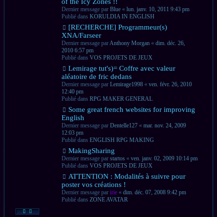
of the Icy Zones !!
Dernier message par
Blue
«
lun. janv. 10, 2011 9:43 pm
Publié dans
KORULDIA IN ENGLISH
Nouveau
[RECHERCHE] Programmeur(s)
message
XNA/Farseer
Dernier message par
Anthony Morgan
«
dim. déc. 26,
2010 6:57 pm
Publié dans
VOS PROJETS DE JEUX
Nouveau
Lemirage tut's)= Coffre avec valeur
message
aléatoire de fric dedans
Dernier message par
Lemirage1998
«
ven. févr. 26, 2010
12:40 pm
Publié dans
RPG MAKER GENERAL
Nouveau
Some great french websites for improving
message
English
Dernier message par
Dentelle127
«
mar. nov. 24, 2009
12:03 pm
Publié dans
ENGLISH RPG MAKING
Nouveau
MakingSharing
message
Dernier message par
startos
«
ven. janv. 02, 2009 10:14 pm
Publié dans
VOS PROJETS DE JEUX
Nouveau
ATTENTION : Modalités à suivre pour
message
poster vos créations !
Dernier message par
irie
«
dim. déc. 07, 2008 9:42 pm
Publié dans
ZONE AVATAR