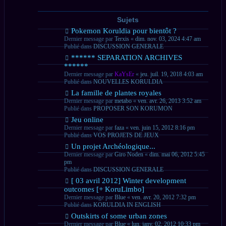
Sujets
Nouveau
Pokemon Koruldia pour bientôt ?
message
Dernier message par
Terxis
«
dim. nov. 03, 2024 4:47 am
Publié dans
DISCUSSION GENERALE
Nouveau
****** SEPARATION ARCHIVES
message
******
Dernier message par
KaYsEr
«
jeu. juil. 19, 2018 4:03 am
Publié dans
NOUVELLES KORULDIA
Nouveau
La famille de plantes royales
message
Dernier message par
metabo
«
ven. avr. 26, 2013 3:52 am
Publié dans
PROPOSER SON KORUMON
Nouveau
Jeu online
message
Dernier message par
faza
«
ven. juin 15, 2012 8:16 pm
Publié dans
VOS PROJETS DE JEUX
Nouveau
Un projet Archéologique...
message
Dernier message par
Giro Noden
«
dim. mai 06, 2012 5:45
pm
Publié dans
DISCUSSION GENERALE
Nouveau
[ 03 avril 2012] Winter development
message
outcomes [+ KoruLimbo]
Dernier message par
Blue
«
ven. avr. 20, 2012 7:32 pm
Publié dans
KORULDIA IN ENGLISH
Nouveau
Outskirts of some urban zones
message
Dernier message par
Blue
«
lun. janv. 02, 2012 10:33 pm