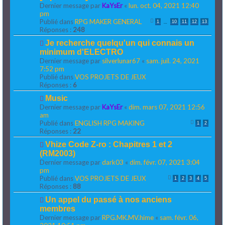
u
e
Dernier message par
KaYsEr
«
lun. oct. 04, 2021 12:40
e
v
s
pm
e
s
Publié dans
RPG MAKER GENERAL
…
1
10
11
12
13
a
a
Réponses :
248
u
g
N
Je recherche quelqu'un qui connais un
m
e
o
e
minimum d'ELECTRO
u
s
Dernier message par
silverlunar67
«
sam. juil. 24, 2021
v
s
7:52 pm
e
a
Publié dans
VOS PROJETS DE JEUX
a
g
Réponses :
6
u
e
N
Music
m
o
e
Dernier message par
KaYsEr
«
dim. mars 07, 2021 12:56
u
s
am
v
s
Publié dans
ENGLISH RPG MAKING
1
2
e
a
Réponses :
22
a
g
N
Vhize Code Z-ro : Chapitres 1 et 2
u
e
o
(RM2003)
m
u
e
Dernier message par
dark03
«
dim. févr. 07, 2021 3:04
v
s
pm
e
s
Publié dans
VOS PROJETS DE JEUX
1
2
3
4
5
a
a
Réponses :
88
u
g
N
Un appel du passé à nos anciens
m
e
o
e
membres
u
s
Dernier message par
RPG.MK.MV.hime
«
sam. févr. 06,
v
s