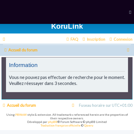
KoruLink
FAQ
Inscription
Connexion
R
Accueil du forum
e
Information
c
h
Vous ne pouvez pas effectuer de recherche pour le moment.
Veuillez réessayer dans 3 secondes.
e
r
c
Accueil du forum
Fuseau horaire sur
UTC+01:00
h
Using
PBWoW
style & extension. All trademarks referenced herein are the properties of
their respective owners.
e
Développé par
phpBB
® Forum Software © phpBB Limited
Traduction française officielle
©
Qiaeru
r