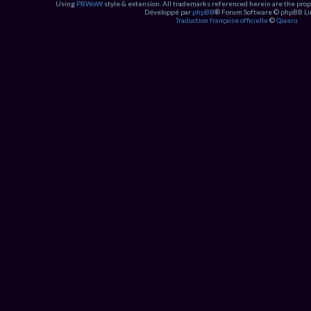
Using
PBWoW
style & extension. All trademarks referenced herein are the prop
Développé par
phpBB
® Forum Software © phpBB Li
Traduction française officielle
©
Qiaeru