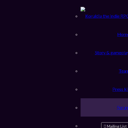
Hom
Story & gamepla
Tea
Press ki
Foru
 entre des barres verticales discontinues « | » si seul un des mots
Mailing List