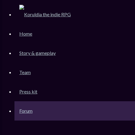
Home
Story & gameplay
Team
KoruLink
Press kit
Dev-Forum Koruldia Heritage / RPG Making.
Accéder au contenu
Forum
Raccourcis
FAQ
Messages non lus