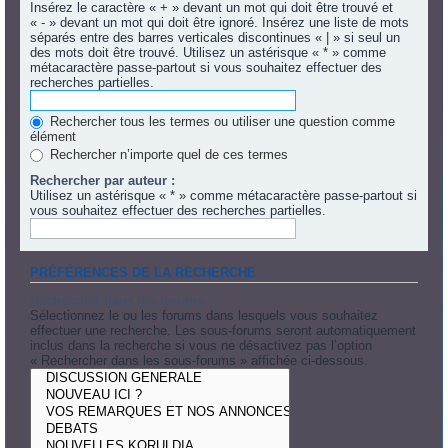
Insérez le caractère « + » devant un mot qui doit être trouvé et
« - » devant un mot qui doit être ignoré. Insérez une liste de mots
séparés entre des barres verticales discontinues « | » si seul un
des mots doit être trouvé. Utilisez un astérisque « * » comme
métacaractère passe-partout si vous souhaitez effectuer des
recherches partielles.
Rechercher tous les termes ou utiliser une question comme
élément
Rechercher n’importe quel de ces termes
Rechercher par auteur :
Utilisez un astérisque « * » comme métacaractère passe-partout si
vous souhaitez effectuer des recherches partielles.
PRÉFÉRENCES DE LA RECHERCHE
Rechercher dans les forums :
Sélectionnez le ou les forums dans lesquels vous souhaitez
effectuer une recherche. Les sous-forums seront automatiquement
inclus dans la recherche si vous ne désactivez pas l’option
« Rechercher dans les sous-forums » affichée ci-dessous.