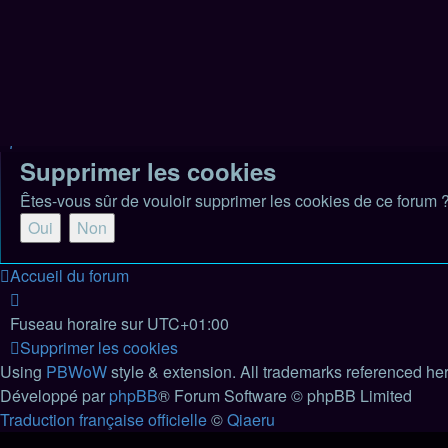
Sujets actifs
Rechercher
Connexion
Inscription
Accueil du forum
Rechercher
Supprimer les cookies
Êtes-vous sûr de vouloir supprimer les cookies de ce forum 
Accueil du forum
Fuseau horaire sur
UTC+01:00
Supprimer les cookies
Using
PBWoW
style & extension. All trademarks referenced here
Développé par
phpBB
® Forum Software © phpBB Limited
Traduction française officielle
©
Qiaeru