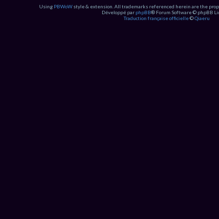
Using
PBWoW
style & extension. All trademarks referenced herein are the prop
Développé par
phpBB
® Forum Software © phpBB Li
Traduction française officielle
©
Qiaeru