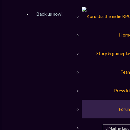
Inscription
FAQ
Back us now!
Accueil du forum
Rechercher
Hom
Supprimer les cookies
Story & gamepla
Êtes-vous sûr de vouloir supprimer les cookies de ce forum ?
Tea
Accueil du forum
Press ki
Fuseau horaire sur
UTC+01:00
Supprimer les cookies
Foru
Fuseau horaire sur
UTC+01:00
Supprimer les cookies
Mailing List
Using
PBWoW
style & extension. All trademarks referenced herein