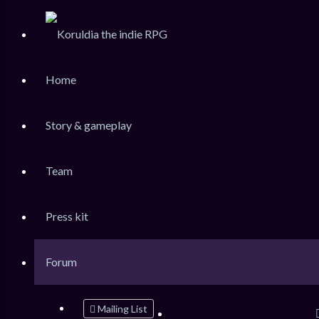
KoruLink
Home
Dev-Forum Koruldia Heritage / RPG Making.
Accéder au contenu
Story & gameplay
Team
Raccourcis
FAQ
Press kit
Messages non lus
Sujets sans réponse
Sujets actifs
Forum
Rechercher
Mailing List
Connexion