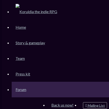
KoruLink
Home
Dev-Forum Koruldia Heritage / RPG Making.
Accéder au contenu
Story & gameplay
Team
Raccourcis
Messages non lus
Press kit
Sujets sans réponse
Sujets actifs
Forum
Rechercher
Connexion
Back us now!
Mailing List
Inscription