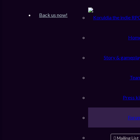
Inscription
FAQ
Back us now!
Accueil du forum
Rechercher
Hom
Supprimer les cookies
Story & gamepla
Êtes-vous sûr de vouloir supprimer les cookies de ce forum ?
Tea
Accueil du forum
Press ki
Fuseau horaire sur
UTC+01:00
Supprimer les cookies
Foru
Fuseau horaire sur
UTC+01:00
Supprimer les cookies
Mailing List
Using
PBWoW
style & extension. All trademarks referenced herein