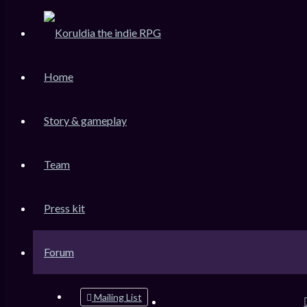
KoruLink
Home
Dev-Forum Koruldia Heritage / RPG Making.
Accéder au contenu
Story & gameplay
Team
Raccourcis
FAQ
Press kit
Messages non lus
Sujets sans réponse
Sujets actifs
Forum
Rechercher
Mailing List
Connexion