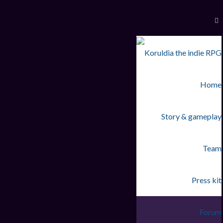
Home
Story & gameplay
Team
Press kit
Forum