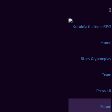
KoruLink
Dev-Forum Koruldia Heritage / RPG Making.
Accéder au contenu
Home
Raccourcis
FAQ
Story & gameplay
Messages non lus
Sujets sans réponse
Sujets actifs
Team
Rechercher
Connexion
Press kit
Inscription
Accueil du forum
Rechercher
Forum