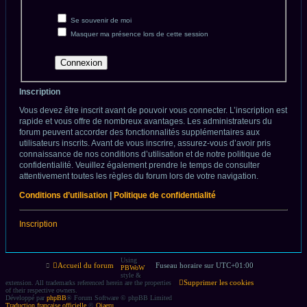
Se souvenir de moi
Masquer ma présence lors de cette session
Inscription
Vous devez être inscrit avant de pouvoir vous connecter. L’inscription est
rapide et vous offre de nombreux avantages. Les administrateurs du
forum peuvent accorder des fonctionnalités supplémentaires aux
utilisateurs inscrits. Avant de vous inscrire, assurez-vous d’avoir pris
connaissance de nos conditions d’utilisation et de notre politique de
confidentialité. Veuillez également prendre le temps de consulter
attentivement toutes les règles du forum lors de votre navigation.
Conditions d’utilisation
|
Politique de confidentialité
Inscription
Using
Accueil du forum
Fuseau horaire sur
UTC+01:00
PBWoW
style &
Supprimer les cookies
extension. All trademarks referenced herein are the properties
of their respective owners.
Développé par
phpBB
® Forum Software © phpBB Limited
Traduction française officielle
©
Qiaeru