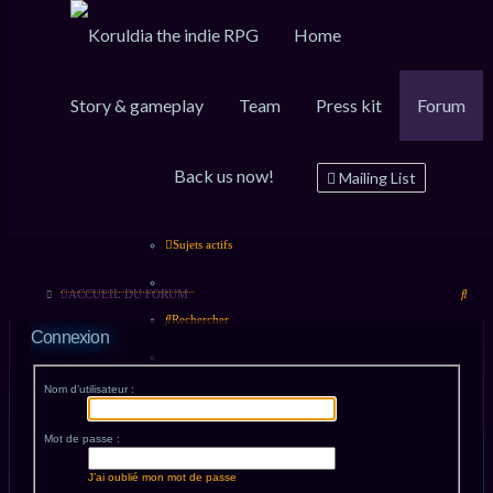
Home
Raccourcis
FAQ
Inscription
Connexion
Story & gameplay
Team
Press kit
Forum
Messages non lus
Back us now!
Mailing List
Sujets sans réponse
Sujets actifs
Rech
ACCUEIL DU FORUM
Rechercher
Connexion
Nom d’utilisateur :
Mot de passe :
J’ai oublié mon mot de passe