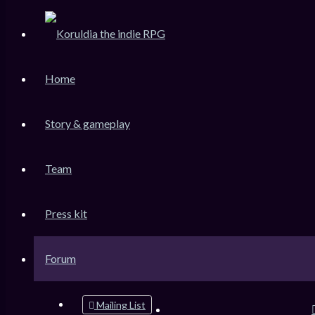
KoruLink
Home
Dev-Forum Koruldia Heritage / RPG Making.
Accéder au contenu
Story & gameplay
Team
Raccourcis
FAQ
Press kit
Messages non lus
Sujets sans réponse
Sujets actifs
Forum
Rechercher
Mailing List
Connexion