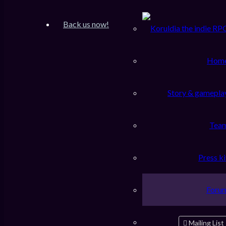
Inscription
FAQ
Back us now!
Accueil du forum
Rechercher
Hom
Connexion
Story & gamepla
Nom d’utilisateur :
Tea
Mot de passe :
Press ki
J’ai oublié mon mot de passe
Se souvenir de moi
Foru
Masquer ma présence lors de cette session
Mailing List