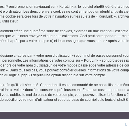
es. Premièrement, en naviguant sur « KoruLink », le logiciel phpBB génèrera un cer
tre ordinateur. Les deux premiers cookies ne contiennent qu’un identifiant utilisat
 cookie sera créé lors de votre navigation sur les sujets de « KoruLink », archivan
’utilisateur.
alement créer une quatrième sorte de cookies, externes au document qui est prévu 
ns que vous nous envoyez et que nous collectons. Ceci peut correspondre — mais n
ignée ci-après par « votre compte ») et les messages que vous publiez après votre in
désigné ci-après par « votre nom d’utilisateur ») et un mot de passe personnel vou
el personnelle. Les informations de votre compte sur « KoruLink » sont protégées p
dehors de votre nom d’utilisateur, de votre mot de passe et de votre adresse de cour
ruLink ». Dans tous les cas, vous pouvez contrôler quelles informations de votre co
ion du logiciel phpBB depuis une option disponible sur votre compte.
e) afin qu’il soit sécurisé. Cependant, il est recommandé de ne pas utiliser le même
uLink », veillez donc à le conservez précieusement. En aucun cas une personne affi
vous oubliez le mot de passe de votre compte, vous pouvez utiliser la fonction « 
de spécifier votre nom d’utilisateur et votre adresse de courriel et le logiciel ph