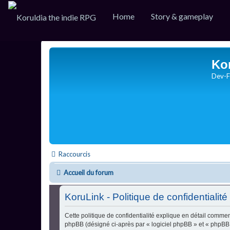
Home
Story & gameplay
Ko
Dev-F
Raccourcis
Accueil du forum
KoruLink - Politique de confidentialité
Cette politique de confidentialité explique en détail comment
phpBB (désigné ci-après par « logiciel phpBB » et « phpBB Li