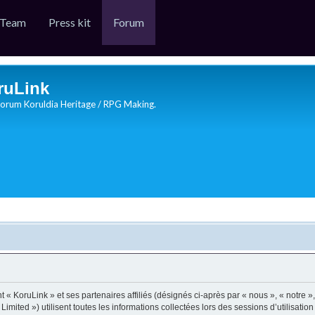
Team
Press kit
Forum
ruLink
orum Koruldia Heritage / RPG Making.
 « KoruLink » et ses partenaires affiliés (désignés ci-après par « nous », « notre », 
mited ») utilisent toutes les informations collectées lors des sessions d’utilisation