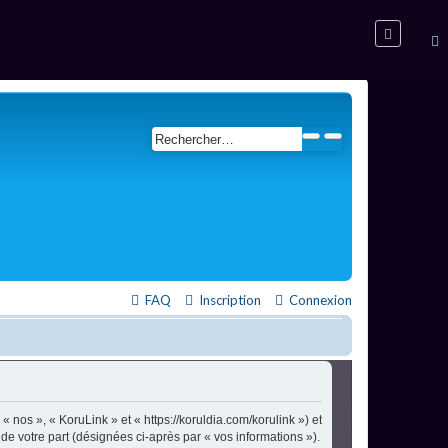
FAQ
Inscription
Connexion
« nos », « KoruLink » et « https://koruldia.com/korulink ») et
 de votre part (désignées ci-après par « vos informations »).