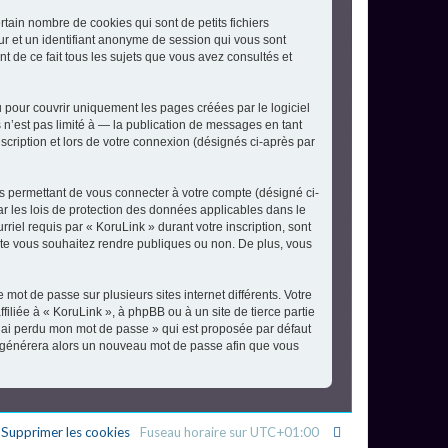
tain nombre de cookies qui sont de petits fichiers
eur et un identifiant anonyme de session qui vous sont
t de ce fait tous les sujets que vous avez consultés et
pour couvrir uniquement les pages créées par le logiciel
’est pas limité à — la publication de messages en tant
scription et lors de votre connexion (désignés ci-après par
s permettant de vous connecter à votre compte (désigné ci-
ar les lois de protection des données applicables dans le
riel requis par « KoruLink » durant votre inscription, sont
mpte vous souhaitez rendre publiques ou non. De plus, vous
 mot de passe sur plusieurs sites internet différents. Votre
liée à « KoruLink », à phpBB ou à un site de tierce partie
J’ai perdu mon mot de passe » qui est proposée par défaut
pBB générera alors un nouveau mot de passe afin que vous
Supprimer les cookies
Fuseau horaire sur
UTC+01:00