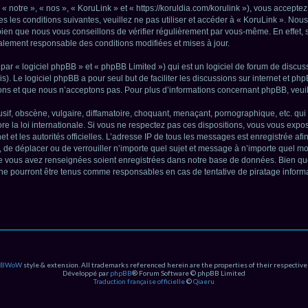
« notre », « nos », « KoruLink » et « https://koruldia.com/korulink »), vous accepte
s les conditions suivantes, veuillez ne pas utiliser et accéder à « KoruLink ». No
bien que nous vous conseillons de vérifier régulièrement par vous-même. En effet, 
galement responsable des conditions modifiées et mises à jour.
r « logiciel phpBB » et « phpBB Limited ») qui est un logiciel de forum de discus
s). Le logiciel phpBB a pour seul but de faciliter les discussions sur internet et 
ns et que nous n’acceptons pas. Pour plus d’informations concernant phpBB, veuil
f, obscène, vulgaire, diffamatoire, choquant, menaçant, pornographique, etc. qui p
e la loi internationale. Si vous ne respectez pas ces dispositions, vous vous expo
rnet et les autorités officielles. L’adresse IP de tous les messages est enregistrée 
ier, de déplacer ou de verrouiller n’importe quel sujet et message à n’importe quel 
que vous avez renseignées soient enregistrées dans notre base de données. Bien que
, ne pourront être tenus comme responsables en cas de tentative de piratage infor
PBWoW
style & extension. All trademarks referenced herein are the properties of their respective
Développé par
phpBB
® Forum Software © phpBB Limited
Traduction française officielle
©
Qiaeru