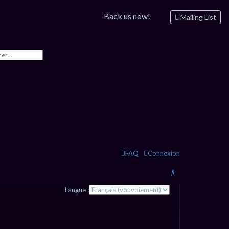
Back us now!
Mailing List
FAQ
Connexion
R
e
Langue :
c
h