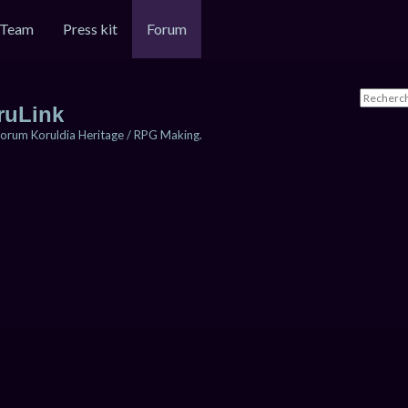
Team
Press kit
Forum
ruLink
orum Koruldia Heritage / RPG Making.