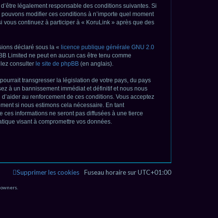
e
z d’être légalement responsable des conditions suivantes. Si
us pouvons modifier ces conditions à n’importe quel moment
r
si vous continuez à participer à « KoruLink » après que des
c
h
sions déclaré sous la «
licence publique générale GNU 2.0
phpBB Limited ne peut en aucun cas être tenu comme
e
lez consulter
le site de phpBB
(en anglais).
r
ourrait transgresser la législation de votre pays, du pays
sez à un bannissement immédiat et définitif et nous nous
afin d’aider au renforcement de ces conditions. Vous acceptez
moment si nous estimons cela nécessaire. En tant
 ces informations ne seront pas diffusées à une tierce
matique visant à compromettre vos données.
Supprimer les cookies
Fuseau horaire sur
UTC+01:00
 owners.